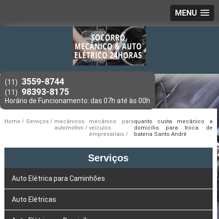
MENU
3559-8744
(11)
98393-8175
(11)
Home
Serviços
mecânicos
mecânico para
quanto custa mecânico a
automotivo
veículos
domicílio para troca de
empresariais
bateria Santo André
Serviços
Auto Elétrica para Caminhões
Auto Elétricas