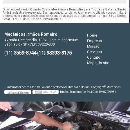
O conteúdo do texto "
Quanto Custa Mecânico a Domicílio para Troca de Bateria Santo
André
" é de direito reservado. Sua reprodução, parcial ou total, mesmo citando nossos links, é
proibida sem a autorização do autor. Crime de violação de direito autoral – artigo 184 do Código
Penal –
Lei 9610/98 - Lei de direitos autorais
.
Mecânicos Irmãos Romeiro
Home
Avenida Campanella, 1982 - Jardim Itapemirim
Empresa
São Paulo - SP - CEP: 08220-830
Missão
3559-8744
98393-8175
Serviços
(11)
(11)
Contato
Mapa do site
©
O inteiro teor deste site está sujeito à proteção de direitos autorais. Copyright
Mecânicos
Irmãos Romeiro (Lei 9610 de 19/02/1998)