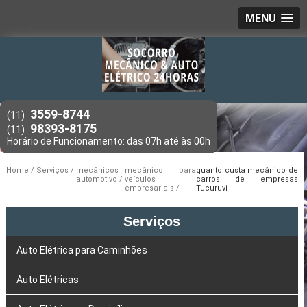
MENU
3559-8744
(11)
98393-8175
(11)
Home
Serviços
mecânicos
mecânico para
quanto custa mecânico de
automotivo
veículos
carros de empresas
empresariais
Tucuruvi
Serviços
Auto Elétrica para Caminhões
Auto Elétricas