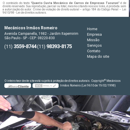
O conteúdo do texto "
Quanto Custa Mecânico de Carros de Empresas Tucuruvi
" é de
direito reservado. Sua reprodução, parcial ou total, mesmo citando nossos links, é proibida sem
a autorização do autor. Crime de violação de direito autoral – artigo 184 do Código Penal –
Lei
9610/98 - Lei de direitos autorais
.
Mecânicos Irmãos Romeiro
Home
Avenida Campanella, 1982 - Jardim Itapemirim
Empresa
São Paulo - SP - CEP: 08220-830
Missão
3559-8744
98393-8175
Serviços
(11)
(11)
Contato
Mapa do site
©
O inteiro teor deste site está sujeito à proteção de direitos autorais. Copyright
Mecânicos
Irmãos Romeiro (Lei 9610 de 19/02/1998)