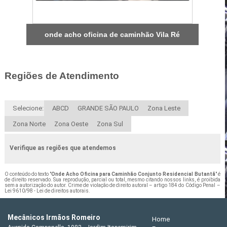
onde acho oficina de caminhão Vila Ré
Regiões de Atendimento
Selecione:
ABCD
GRANDE SÃO PAULO
Zona Leste
Zona Norte
Zona Oeste
Zona Sul
Verifique as regiões que atendemos
O conteúdo do texto "
Onde Acho Oficina para Caminhão Conjunto Residencial Butantã
" é
de direito reservado. Sua reprodução, parcial ou total, mesmo citando nossos links, é proibida
sem a autorização do autor. Crime de violação de direito autoral – artigo 184 do Código Penal –
Lei 9610/98 - Lei de direitos autorais
.
Mecânicos Irmãos Romeiro
Home