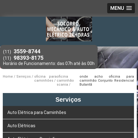
MENU
3559-8744
(11)
98393-8175
(11)
Home
Serviços
oficina para
oficina
onde acho oficina para
caminhões
caminhão
caminhão Conjunto Residencial
scania
Butantã
Serviços
Auto Elétrica para Caminhões
Auto Elétricas