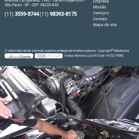
Avenida Campanella, 1982 - Jardim Itapemirim
Empresa
São Paulo - SP - CEP: 08220-830
Missão
3559-8744
98393-8175
Serviços
(11)
(11)
Contato
Mapa do site
©
O inteiro teor deste site está sujeito à proteção de direitos autorais. Copyright
Mecânicos
Irmãos Romeiro (Lei 9610 de 19/02/1998)