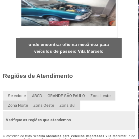
onde encontrar oficina mecânica para
veículos de passeio Vila Marcelo
Regiões de Atendimento
Selecione:
ABCD
GRANDE SÃO PAULO
Zona Leste
Zona Norte
Zona Oeste
Zona Sul
Verifique as regiões que atendemos
O conteúdo do texto "
Oficina Mecânica para Veículos Importados Vila Morumbi
" é de