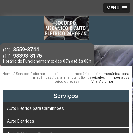
MENU
3559-8744
(11)
98393-8175
(11)
Home
Serviços
oficinas
oficina mecânica
oficina mecânica para
mecânicas
para manutenção de
veículos importados
veículos leves
Vila Morumbi
Serviços
Auto Elétrica para Caminhões
Auto Elétricas