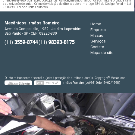
direito reservado. Sua reprodução, parcial ou total, mesmo citando nossos links, é proibida sem
a autorização do autor. Crime de violação de direito autoral – artigo 184 do Código Penal –
Lei
9610/98 - Lei de direitos autorais
.
Mecânicos Irmãos Romeiro
Home
Avenida Campanella, 1982 - Jardim Itapemirim
Empresa
São Paulo - SP - CEP: 08220-830
Missão
3559-8744
98393-8175
Serviços
(11)
(11)
Contato
Mapa do site
©
O inteiro teor deste site está sujeito à proteção de direitos autorais. Copyright
Mecânicos
Irmãos Romeiro (Lei 9610 de 19/02/1998)