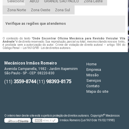
Selecione:
ABCD
GRANDE SÃO PAULO
Zona Leste
Zona Norte
Zona Oeste
Zona Sul
Verifique as regiões que atendemos
O conteúdo do texto "
Onde Encontrar Oficina Mecânica para Revisão Veicular Vila
Andrade
" é de direito reservado. Sua reprodução, parcial ou total, mesmo citando nossos links,
é proibida sem a autorização do autor. Crime de violação de direito autoral – artigo 184 do
Código Penal –
Lei 9610/98 - Lei de direitos autorais
.
Mecânicos Irmãos Romeiro
Home
Avenida Campanella, 1982 - Jardim Itapemirim
Empresa
São Paulo - SP - CEP: 08220-830
Missão
3559-8744
98393-8175
Serviços
(11)
(11)
Contato
Mapa do site
©
O inteiro teor deste site está sujeito à proteção de direitos autorais. Copyright
Mecânicos
Irmãos Romeiro (Lei 9610 de 19/02/1998)