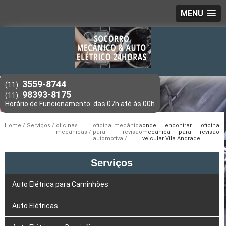
MENU
3559-8744
(11)
98393-8175
(11)
Home
Serviços
oficinas
oficina mecânica
onde encontrar oficina
mecânicas
para revisão
mecânica para revisão
automotiva
veicular Vila Andrade
Serviços
Auto Elétrica para Caminhões
Auto Elétricas