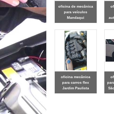
oficina de mecânica
o
para veículos
Mandaqui
au
oficina mecânica
o
para carros flex
par
Jardim Paulista
São