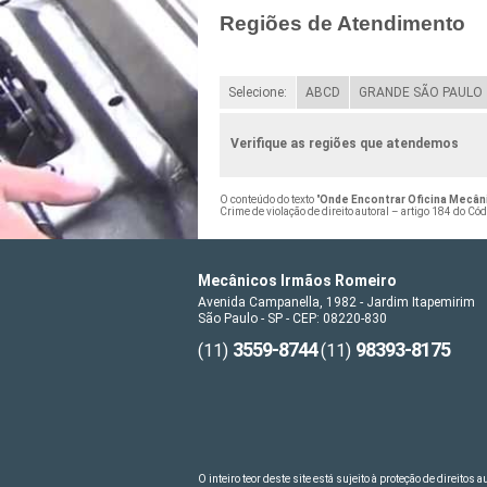
Regiões de Atendimento
Selecione:
ABCD
GRANDE SÃO PAULO
Verifique as regiões que atendemos
O conteúdo do texto "
Onde Encontrar Oficina Mecâni
Crime de violação de direito autoral – artigo 184 do Có
Mecânicos Irmãos Romeiro
Avenida Campanella, 1982 - Jardim Itapemirim
São Paulo - SP - CEP: 08220-830
3559-8744
98393-8175
(11)
(11)
O inteiro teor deste site está sujeito à proteção de direitos 