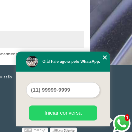
mesmo citando nossos links, é proibida sem a autorização do autor.
Olá! Fale agora pelo WhatsApp.
Missão
Serviços
Contato
Mapa do site
Iniciar conversa
1