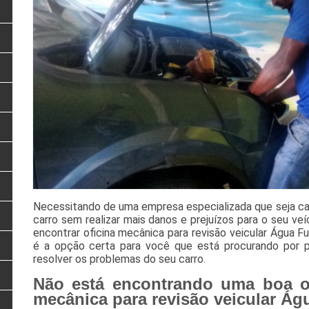
Necessitando de uma empresa especializada que seja ca
carro sem realizar mais danos e prejuízos para o seu v
encontrar oficina mecânica para revisão veicular Água 
é a opção certa para você que está procurando por pro
resolver os problemas do seu carro.
Não está encontrando uma boa on
mecânica para revisão veicular Á