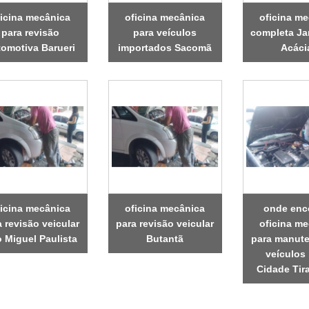
ficina mecânica
oficina mecânica
oficina m
para revisão
para veículos
completa Ja
tomotiva Barueri
importados Sacomã
Acáci
ficina mecânica
oficina mecânica
onde enc
a revisão veicular
para revisão veicular
oficina m
 Miguel Paulista
Butantã
para manut
veículos
Cidade Tir