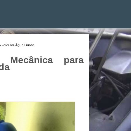
o veicular Água Funda
a Mecânica para
da