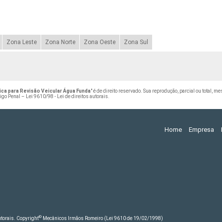
Zona Leste
Zona Norte
Zona Oeste
Zona Sul
ca para Revisão Veicular Água Funda
" é de direito reservado. Sua reprodução, parcial ou total, 
digo Penal –
Lei 9610/98 - Lei de direitos autorais
.
Home
Empresa
©
autorais. Copyright
Mecânicos Irmãos Romeiro (Lei 9610 de 19/02/1998)