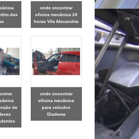
ecânica
onde encontrar
rdim das
oficina mecânica 24
as
horas Vila Alexandria
ontrar
onde encontrar
ecânica
oficina mecânica
enção de
para veículos
 leves
Diadema
adentes